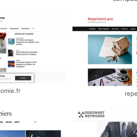
nomie.fr
repe