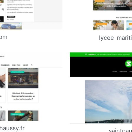
com
lycee-marit
haussy.fr
saintpa