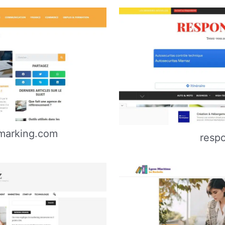
marking.com
resp