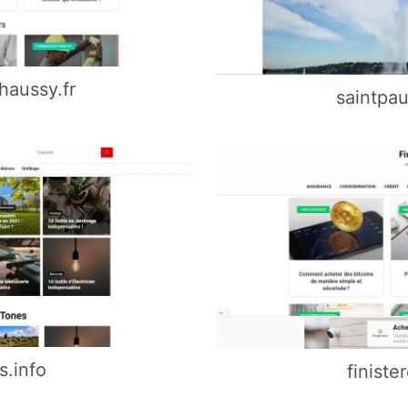
haussy.fr
saintpa
s.info
finiste