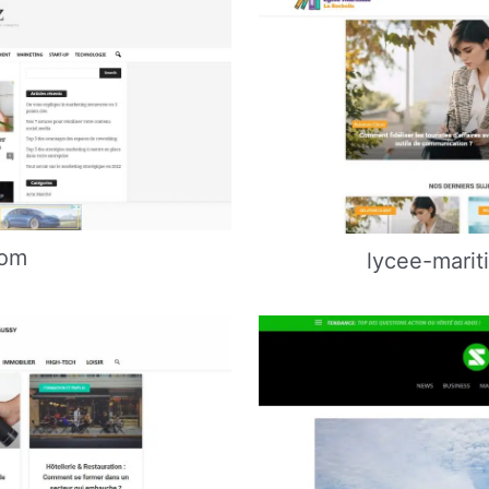
com
lycee-marit